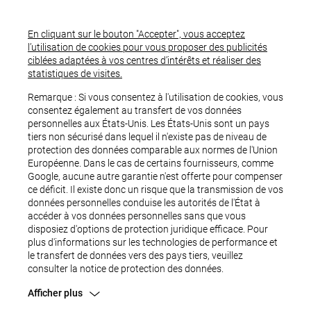
En cliquant sur le bouton "Accepter", vous acceptez
l’utilisation de cookies pour vous proposer des publicités
ciblées adaptées à vos centres d’intérêts et réaliser des
BIENVENUE CHEZ FLEETPARTNER, EXPERT DES
statistiques de visites.
PNEUS & ENTRETIEN DE VOS FLOTTES !
Remarque : Si vous consentez à l'utilisation de cookies, vous
consentez également au transfert de vos données
FleetPartner, c’est l’alliance de trois réseaux
personnelles aux États-Unis. Les États-Unis sont un pays
complémentaires avec, désormais, une offre de services
tiers non sécurisé dans lequel il n'existe pas de niveau de
complète et une large couverture du territoire national.
protection des données comparable aux normes de l'Union
Européenne. Dans le cas de certains fournisseurs, comme
Google, aucune autre garantie n'est offerte pour compenser
ce déficit. Il existe donc un risque que la transmission de vos
données personnelles conduise les autorités de l'État à
accéder à vos données personnelles sans que vous
disposiez d'options de protection juridique efficace. Pour
plus d'informations sur les technologies de performance et
le transfert de données vers des pays tiers, veuillez
consulter la notice de protection des données.
Loi montagne : Pneus hiver et chaînes
+9
Afficher plus