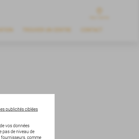
Mon Centre
ATION
TROUVER UN CENTRE
CONTACT
es publicités ciblées
t de vos données
te pas de niveau de
s fournisseurs, comme