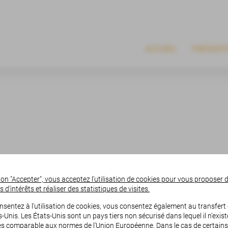
ACCUEIL
PRÉSENT
OUPS...
ton "Accepter", vous acceptez l’utilisation de cookies pour vous proposer d
d’intérêts et réaliser des statistiques de visites.
nsentez à l'utilisation de cookies, vous consentez également au transfer
-Unis. Les États-Unis sont un pays tiers non sécurisé dans lequel il n'exis
s comparable aux normes de l'Union Européenne. Dans le cas de certain