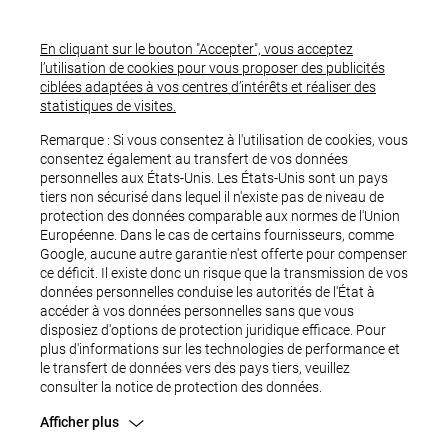
En cliquant sur le bouton "Accepter", vous acceptez
l’utilisation de cookies pour vous proposer des publicités
ciblées adaptées à vos centres d’intérêts et réaliser des
statistiques de visites.
Remarque : Si vous consentez à l'utilisation de cookies, vous
consentez également au transfert de vos données
personnelles aux États-Unis. Les États-Unis sont un pays
tiers non sécurisé dans lequel il n'existe pas de niveau de
protection des données comparable aux normes de l'Union
Européenne. Dans le cas de certains fournisseurs, comme
Google, aucune autre garantie n'est offerte pour compenser
ce déficit. Il existe donc un risque que la transmission de vos
OUPS...
données personnelles conduise les autorités de l'État à
accéder à vos données personnelles sans que vous
disposiez d'options de protection juridique efficace. Pour
plus d'informations sur les technologies de performance et
le transfert de données vers des pays tiers, veuillez
consulter la notice de protection des données.
Afficher plus
Une erreur est survenue.