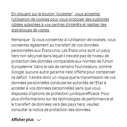
En cliquant sur le bouton "Accepter", vous acceptez
l’utilisation de cookies pour vous proposer des publicités
ciblées adaptées à vos centres d’intérêts et réaliser des
statistiques de visites.
Remarque : Si vous consentez à l'utilisation de cookies, vous
consentez également au transfert de vos données
personnelles aux États-Unis. Les États-Unis sont un pays
tiers non sécurisé dans lequel il n'existe pas de niveau de
protection des données comparable aux normes de l'Union
Européenne. Dans le cas de certains fournisseurs, comme
Google, aucune autre garantie n'est offerte pour compenser
ce déficit. Il existe donc un risque que la transmission de vos
OUPS...
données personnelles conduise les autorités de l'État à
accéder à vos données personnelles sans que vous
disposiez d'options de protection juridique efficace. Pour
plus d'informations sur les technologies de performance et
le transfert de données vers des pays tiers, veuillez
consulter la notice de protection des données.
Afficher plus
Une erreur est survenue.