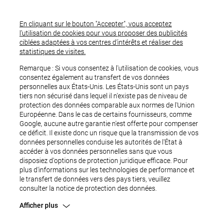
En cliquant sur le bouton "Accepter", vous acceptez
l’utilisation de cookies pour vous proposer des publicités
ciblées adaptées à vos centres d’intérêts et réaliser des
statistiques de visites.
Remarque : Si vous consentez à l'utilisation de cookies, vous
consentez également au transfert de vos données
personnelles aux États-Unis. Les États-Unis sont un pays
tiers non sécurisé dans lequel il n'existe pas de niveau de
protection des données comparable aux normes de l'Union
Européenne. Dans le cas de certains fournisseurs, comme
Google, aucune autre garantie n'est offerte pour compenser
ce déficit. Il existe donc un risque que la transmission de vos
OUPS...
données personnelles conduise les autorités de l'État à
accéder à vos données personnelles sans que vous
disposiez d'options de protection juridique efficace. Pour
plus d'informations sur les technologies de performance et
le transfert de données vers des pays tiers, veuillez
consulter la notice de protection des données.
Afficher plus
Une erreur est survenue.