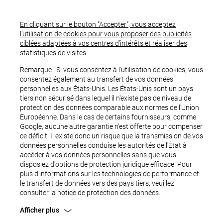
En cliquant sur le bouton "Accepter", vous acceptez
l’utilisation de cookies pour vous proposer des publicités
ciblées adaptées à vos centres d’intérêts et réaliser des
statistiques de visites.
Remarque : Si vous consentez à l'utilisation de cookies, vous
consentez également au transfert de vos données
personnelles aux États-Unis. Les États-Unis sont un pays
tiers non sécurisé dans lequel il n'existe pas de niveau de
protection des données comparable aux normes de l'Union
Européenne. Dans le cas de certains fournisseurs, comme
Google, aucune autre garantie n'est offerte pour compenser
ce déficit. Il existe donc un risque que la transmission de vos
OUPS...
données personnelles conduise les autorités de l'État à
accéder à vos données personnelles sans que vous
disposiez d'options de protection juridique efficace. Pour
plus d'informations sur les technologies de performance et
le transfert de données vers des pays tiers, veuillez
consulter la notice de protection des données.
Afficher plus
Une erreur est survenue.