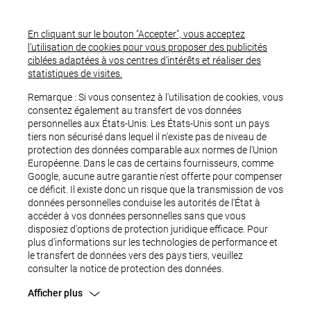
En cliquant sur le bouton "Accepter", vous acceptez
l’utilisation de cookies pour vous proposer des publicités
ciblées adaptées à vos centres d’intérêts et réaliser des
statistiques de visites.
Remarque : Si vous consentez à l'utilisation de cookies, vous
consentez également au transfert de vos données
personnelles aux États-Unis. Les États-Unis sont un pays
tiers non sécurisé dans lequel il n'existe pas de niveau de
protection des données comparable aux normes de l'Union
Européenne. Dans le cas de certains fournisseurs, comme
Google, aucune autre garantie n'est offerte pour compenser
ce déficit. Il existe donc un risque que la transmission de vos
OUPS...
données personnelles conduise les autorités de l'État à
accéder à vos données personnelles sans que vous
disposiez d'options de protection juridique efficace. Pour
plus d'informations sur les technologies de performance et
le transfert de données vers des pays tiers, veuillez
consulter la notice de protection des données.
Afficher plus
Une erreur est survenue.