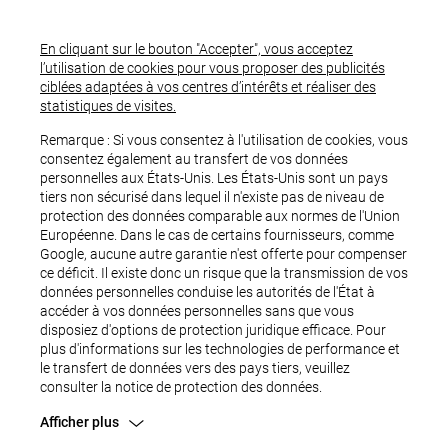
En cliquant sur le bouton "Accepter", vous acceptez
l’utilisation de cookies pour vous proposer des publicités
ciblées adaptées à vos centres d’intérêts et réaliser des
statistiques de visites.
Remarque : Si vous consentez à l'utilisation de cookies, vous
consentez également au transfert de vos données
personnelles aux États-Unis. Les États-Unis sont un pays
tiers non sécurisé dans lequel il n'existe pas de niveau de
protection des données comparable aux normes de l'Union
Européenne. Dans le cas de certains fournisseurs, comme
Google, aucune autre garantie n'est offerte pour compenser
ce déficit. Il existe donc un risque que la transmission de vos
OUPS...
données personnelles conduise les autorités de l'État à
accéder à vos données personnelles sans que vous
disposiez d'options de protection juridique efficace. Pour
plus d'informations sur les technologies de performance et
le transfert de données vers des pays tiers, veuillez
consulter la notice de protection des données.
Afficher plus
Une erreur est survenue.