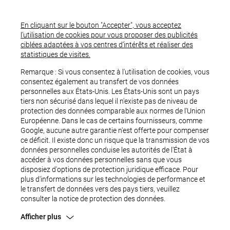
En cliquant sur le bouton "Accepter", vous acceptez
l’utilisation de cookies pour vous proposer des publicités
ciblées adaptées à vos centres d’intérêts et réaliser des
statistiques de visites.
Remarque : Si vous consentez à l'utilisation de cookies, vous
consentez également au transfert de vos données
personnelles aux États-Unis. Les États-Unis sont un pays
tiers non sécurisé dans lequel il n'existe pas de niveau de
protection des données comparable aux normes de l'Union
Européenne. Dans le cas de certains fournisseurs, comme
Google, aucune autre garantie n'est offerte pour compenser
ce déficit. Il existe donc un risque que la transmission de vos
OUPS...
données personnelles conduise les autorités de l'État à
accéder à vos données personnelles sans que vous
disposiez d'options de protection juridique efficace. Pour
plus d'informations sur les technologies de performance et
le transfert de données vers des pays tiers, veuillez
consulter la notice de protection des données.
Afficher plus
Une erreur est survenue.