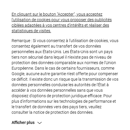
En cliquant sur le bouton "Accepter", vous acceptez
l’utilisation de cookies pour vous proposer des publicités
ciblées adaptées à vos centres d’intérêts et réaliser des
statistiques de visites.
Remarque : Si vous consentez à l'utilisation de cookies, vous
consentez également au transfert de vos données
personnelles aux États-Unis. Les États-Unis sont un pays
tiers non sécurisé dans lequel il n'existe pas de niveau de
protection des données comparable aux normes de l'Union
Européenne. Dans le cas de certains fournisseurs, comme
Google, aucune autre garantie n'est offerte pour compenser
ce déficit. Il existe donc un risque que la transmission de vos
OUPS...
données personnelles conduise les autorités de l'État à
accéder à vos données personnelles sans que vous
disposiez d'options de protection juridique efficace. Pour
plus d'informations sur les technologies de performance et
le transfert de données vers des pays tiers, veuillez
consulter la notice de protection des données.
Afficher plus
Une erreur est survenue.